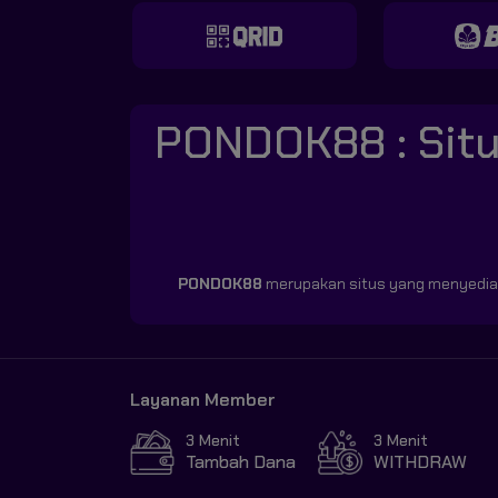
PONDOK88 : Situ
PONDOK88
merupakan situs yang menyediaka
Layanan Member
3
Menit
3
Menit
Tambah Dana
WITHDRAW