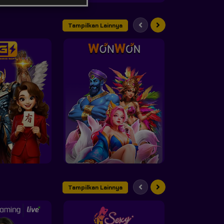
Tampilkan Lainnya
Tampilkan Lainnya