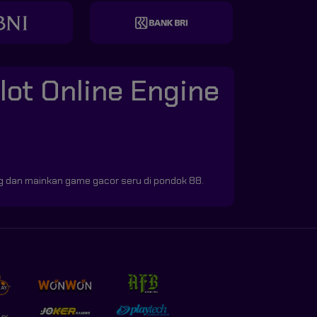
ot Online Engine
g dan mainkan game gacor seru di pondok 88.